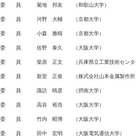
委 員
菊地 邦友
（和歌山大学）
委 員
河野 大輔
（京都大学）
委 員
小森 雅晴
（京都大学）
委 員
佐野 泰久
（大阪大学）
委 員
柴原 正文
（兵庫県立工業技術センタ
委 員
新堂 正俊
（株式会社山本金属製作所
委 員
諏訪 晴彦
（摂南大学）
委 員
高谷 裕浩
（大阪大学）
委 員
竹内 昭博
（大阪大学）
委 員
田中 宏明
（大阪電気通信大学）