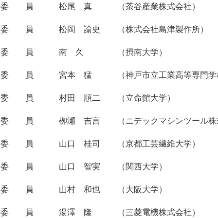
委 員
松尾 真
（茶谷産業株式会社）
委 員
松岡 諭史
（株式会社島津製作所）
委 員
南 久
（摂南大学）
委 員
宮本 猛
（神戸市立工業高等専門学
委 員
村田 順二
（立命館大学）
委 員
栁瀬 吉言
（ニデックマシンツール株
委 員
山口 桂司
（京都工芸繊維大学）
委 員
山口 智実
（関西大学）
委 員
山村 和也
（大阪大学）
委 員
湯澤 隆
（三菱電機株式会社）