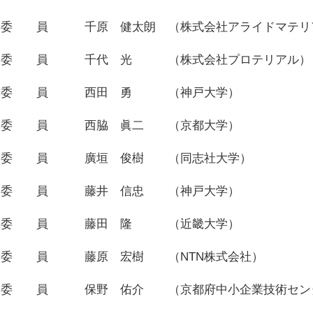
委 員
千原 健太朗
（株式会社アライドマテリ
委 員
千代 光
（株式会社プロテリアル）
委 員
西田 勇
（神戸大学）
委 員
西脇 眞二
（京都大学）
委 員
廣垣 俊樹
（同志社大学）
委 員
藤井 信忠
（神戸大学）
委 員
藤田 隆
（近畿大学）
委 員
藤原 宏樹
（NTN株式会社）
委 員
保野 佑介
（京都府中小企業技術セン