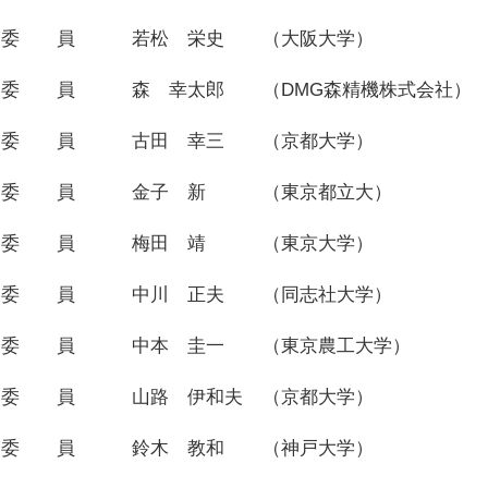
委 員
若松 栄史
（大阪大学）
委 員
森 幸太郎
（DMG森精機株式会社）
委 員
古田 幸三
（京都大学）
委 員
金子 新
（東京都立大）
委 員
梅田 靖
（東京大学）
委 員
中川 正夫
（同志社大学）
委 員
中本 圭一
（東京農工大学）
委 員
山路 伊和夫
（京都大学）
委 員
鈴木 教和
（神戸大学）