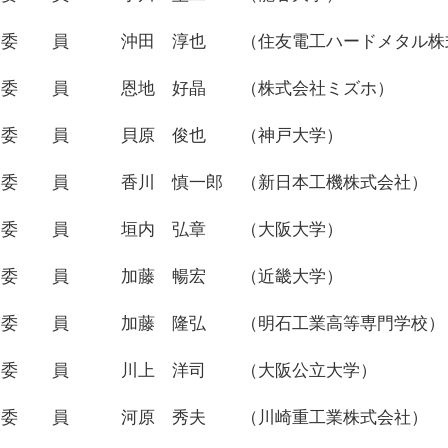
委 員
沖田 淳也
（住友電工ハードメタル株
委 員
恩地 好晶
（株式会社ミズホ）
委 員
貝原 俊也
（神戸大学）
委 員
香川 慎一郎
（新日本工機株式会社）
委 員
垣内 弘章
（大阪大学）
委 員
加藤 暢宏
（近畿大学）
委 員
加藤 隆弘
（明石工業高等専門学校）
委 員
川上 洋司
（大阪公立大学）
委 員
河原 秀夫
（川崎重工業株式会社）