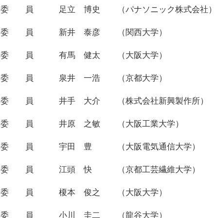
委 員
足立 博史
（パナソニック株式会社）
委 員
新井 泰彦
（関西大学）
委 員
有馬 健太
（大阪大学）
委 員
泉井 一浩
（京都大学）
委 員
井手 大介
（株式会社新興製作所）
委 員
井原 之敏
（大阪工業大学）
委 員
宇田 豊
（大阪電気通信大学）
委 員
江頭 快
（京都工芸繊維大学）
委 員
榎本 俊之
（大阪大学）
委 員
小川 圭二
（龍谷大学）